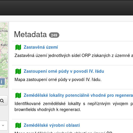
Metadata
249
Zastavěná území
Zastavěná území jednotlivých sídel ORP získaných z územně a
Zastoupení orné půdy v povodí IV. řádu
Mapa zastoupení orné půdy v povodí IV. řádu.
i
Zemědělské lokality potenciálně vhodné pro regenerac
Identifikované zemědělské lokality s nepříznivým vývojem p
brownfields vhodných k regeneraci.
Zemědělské výrobní oblasti