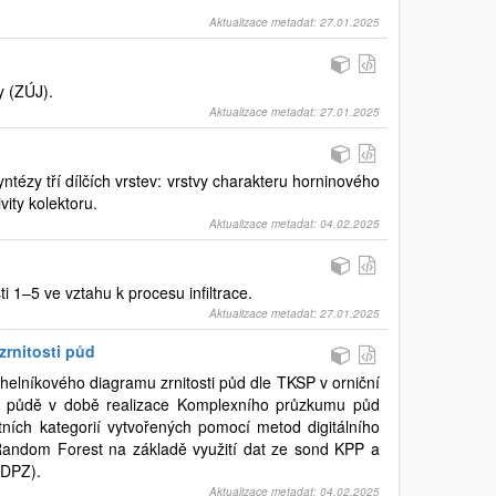
Aktualizace metadat: 27.01.2025
y (ZÚJ).
Aktualizace metadat: 27.01.2025
yntézy tří dílčích vrstev: vrstvy charakteru horninového
ity kolektoru.
Aktualizace metadat: 04.02.2025
sti 1–5 ve vztahu k procesu infiltrace.
Aktualizace metadat: 27.01.2025
zrnitosti půd
ojúhelníkového diagramu zrnitosti půd dle TKSP v orniční
 půdě v době realizace Komplexního průzkumu půd
ostních kategorií vytvořených pomocí metod digitálního
Random Forest na základě využití dat ze sond KPP a
 DPZ).
Aktualizace metadat: 04.02.2025