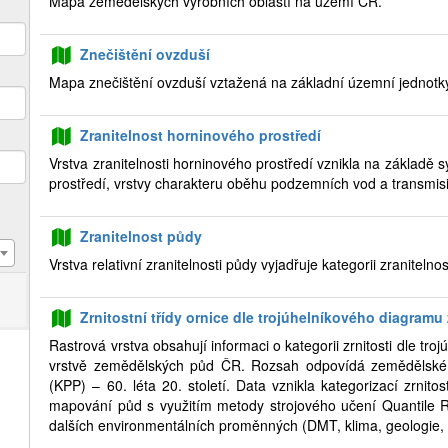
Mapa zemědělských výrobních oblastí na území ČR.
Znečištění ovzduší
Mapa znečištění ovzduší vztažená na základní územní jednotk
Zranitelnost horninového prostředí
Vrstva zranitelnosti horninového prostředí vznikla na základě s
prostředí, vrstvy charakteru oběhu podzemních vod a transmisiv
Zranitelnost půdy
Vrstva relativní zranitelnosti půdy vyjadřuje kategorii zranitelno
Zrnitostní třídy ornice dle trojúhelníkového diagramu 
Rastrová vrstva obsahují informaci o kategorii zrnitosti dle tr
vrstvě zemědělských půd ČR. Rozsah odpovídá zemědělské
(KPP) – 60. léta 20. století. Data vznikla kategorizací zrnit
mapování půd s využitím metody strojového učení Quantile 
dalších environmentálních proměnných (DMT, klima, geologie,