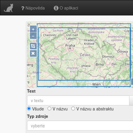
Nápověda
O aplikaci
+
−
Text
Všude
V názvu
V názvu a abstraktu
Typ zdroje
vyberte